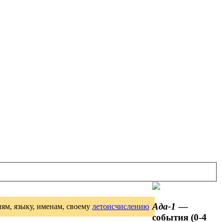
Ада-1
—
иям, языку, именам, своему
летоисчислению
события (0-4