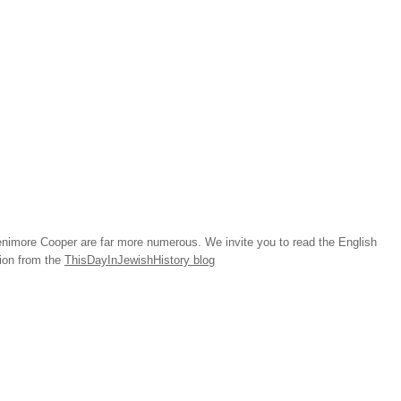
imore Cooper are far more numerous. We invite you to read the English
tion from the
ThisDayInJewishHistory blog