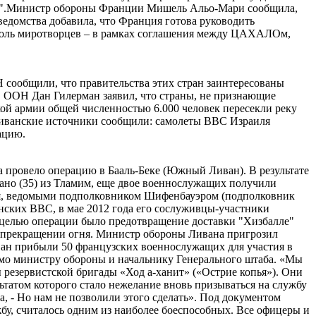
аллы".Министр обороны Франции Мишель Альо-Мари сообщила,
едомства добавила, что Франция готова руководить
троль миротворцев – в рамках соглашения между ЦАХАЛОм,
 сообщили, что правительства этих стран заинтересованы
 ООН Дан Гилерман заявил, что страны, не признающие
ой армии общей численностью 6.000 человек пересекли реку
.Ливанские источники сообщили: самолеты ВВС Израиля
ацию.
 провело операцию в Бааль-Беке (Южный Ливан). В результате
ано (35) из Тламим, еще двое военнослужащих получили
иля, ведомыми подполковником Шифенбауэром (подполковник
нских ВВС, в мае 2012 года его сослуживцы-участники
 целью операции было предотвращение доставки "Хизбалле"
о прекращении огня. Министр обороны Ливана пригрозил
ван прибыли 50 французских военнослужащих для участия в
ьмо министру обороны и начальнику Генерального штаба. «Мы
ы резервистской бригады «Ход а-ханит» («Острие копья»). Они
татом которого стало нежелание вновь призываться на службу
а, - Но нам не позволили этого сделать». Под документом
бу, считалось одним из наиболее боеспособных. Все офицеры и