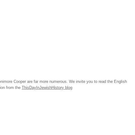
imore Cooper are far more numerous. We invite you to read the English
tion from the
ThisDayInJewishHistory blog