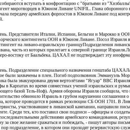
не собираются вступать в конфронтацию с "братьями из "Хизб
нгент миротворцев в Южном Ливане UNIFIL. Глава оборонного в
начала передачу армейских форпостов в Южном Ливане под кон
й.
день. Представители Италии, Испании, Бельгии и Марокко в ООН
ворческого контингента ООН в Южном Ливане. Посол Израиля в
нтингент на ливано-израильскую границуПодразделения ливанск
вана, часть из которых прилегает к северной границе Израиля
еверо-востоку от Баальбека. ЦАХАЛ не подтверждает эту инофрм
 день. Подразделение специального назначения генштаба ЦАХАЛа
ое были захвачены в плен. Погиб подполковник Эммануэль Мор
вника была эвакуирована двумя вертолётами "Ягуар" ВВС Изра
офы в Карпатах во время совместных учений израильских и румы
ующего базой Тель-Ноф). Армия обороны Израиля сообщила, что
авительство обвинило Израиль в грубом нарушении соглашения 
на, которое проводится в рамках резолюции СБ ООН 1701. В Ли
ервисты, участвовавшие в ливанской кампании, направили пис
енте. Среди тех, кто поставил свои подписи – офицеры и солдат
последовательными действиями армейского командования, резуль
у за свое желание сражаться и побеждать, - пишут авторы письм
пор подразделение, в котором они проходят резервистскую служ