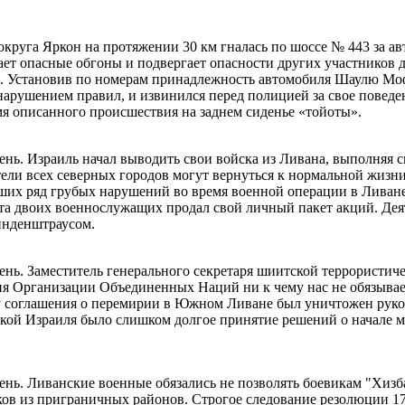
круга Яркон на протяжении 30 км гналась по шоссе № 443 за авт
ает опасные обгоны и подвергает опасности других участников
. Установив по номерам принадлежность автомобиля Шаулю Мофа
с нарушением правил, и извинился перед полицией за свое пов
я описанного происшествия на заднем сиденье «тойоты».
день. Израиль начал выводить свои войска из Ливана, выполняя 
ли всех северных городов могут вернуться к нормальной жизни
их ряд грубых нарушений во время военной операции в Ливане. 
ата двоих военнослужащих продал свой личный пакет акций. Дея
инденштраусом.
день. Заместитель генерального секретаря шиитской террористи
ия Организации Объединенных Наций ни к чему нас не обязывае
илу соглашения о перемирии в Южном Ливане был уничтожен рук
бкой Израиля было слишком долгое принятие решений о начале м
день. Ливанские военные обязались не позволять боевикам "Хизб
иков из приграничных районов. Строгое следование резолюции 