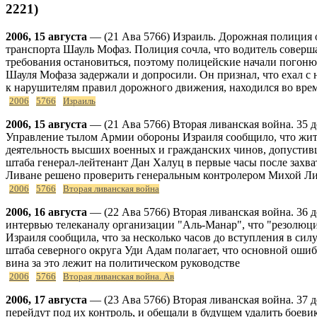
2221)
2006, 15 августа
— (21 Ава 5766) Израиль. Дорожная полиция о
транспорта Шауль Мофаз. Полиция сочла, что водитель соверш
требования остановиться, поэтому полицейские начали погоню
Шауля Мофаза задержали и допросили. Он признал, что ехал 
к нарушителям правил дорожного движения, находился во врем
2006
5766
Израиль
2006, 15 августа
— (21 Ава 5766) Вторая ливанская война. 35 
Управление тылом Армии обороны Израиля сообщило, что жите
деятельность высших военных и гражданских чинов, допустивш
штаба генерал-лейтенант Дан Халуц в первые часы после захв
Ливане решено проверить генеральным контролером Михой Л
2006
5766
Вторая ливанская война
2006, 16 августа
— (22 Ава 5766) Вторая ливанская война. 36 
интервью телеканалу организации "Аль-Манар", что "резолюц
Израиля сообщила, что за несколько часов до вступления в с
штаба северного округа Уди Адам полагает, что основной оши
вина за это лежит на политическом руководстве
2006
5766
Вторая ливанская война. Ав
2006, 17 августа
— (23 Ава 5766) Вторая ливанская война. 37 
перейдут под их контроль, и обещали в будущем удалить боев