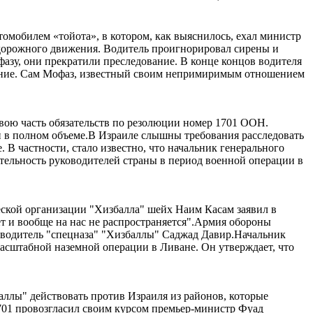
омобилем «тойота», в котором, как выяснилось, ехал министр
 дорожного движения. Водитель проигнорировал сирены и
зу, они прекратили преследование. В конце концов водителя
едение. Сам Мофаз, известный своим непримиримым отношением
свою часть обязательств по резолюции номер 1701 ООН.
 в полном объеме.В Израиле слышны требования расследовать
В частности, стало известно, что начальник генерального
тельность руководителей страны в период военной операции в
ческой организации "Хизбалла" шейх Наим Касам заявил в
т и вообще на нас не распространяется".Армия обороны
оводитель "спецназа" "Хизбаллы" Саджад Давир.Начальник
асштабной наземной операции в Ливане. Он утверждает, что
аллы" действовать против Израиля из районов, которые
1701 провозгласил своим курсом премьер-министр Фуад