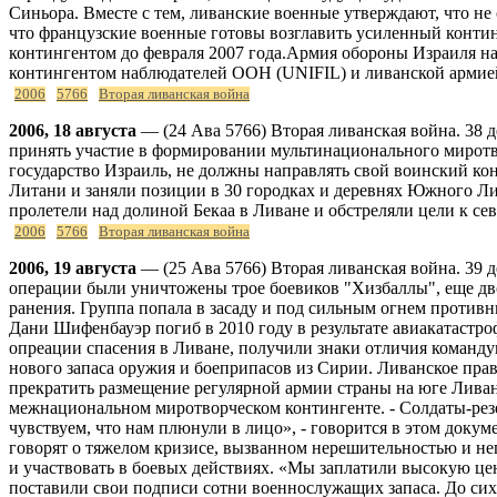
Синьора. Вместе с тем, ливанские военные утверждают, что 
что французские военные готовы возглавить усиленный конти
контингентом до февраля 2007 года.Армия обороны Израиля 
контингентом наблюдателей ООН (UNIFIL) и ливанской армие
2006
5766
Вторая ливанская война
2006, 18 августа
— (24 Ава 5766) Вторая ливанская война. 38 
принять участие в формировании мультинационального мирот
государство Израиль, не должны направлять свой воинский ко
Литани и заняли позиции в 30 городках и деревнях Южного Ли
пролетели над долиной Бекаа в Ливане и обстреляли цели к с
2006
5766
Вторая ливанская война
2006, 19 августа
— (25 Ава 5766) Вторая ливанская война. 39
операции были уничтожены трое боевиков "Хизбаллы", еще дв
ранения. Группа попала в засаду и под сильным огнем проти
Дани Шифенбауэр погиб в 2010 году в результате авиакатастр
опреации спасения в Ливане, получили знаки отличия команд
нового запаса оружия и боеприпасов из Сирии. Ливанское пр
прекратить размещение регулярной армии страны на юге Лива
межнациональном миротворческом контингенте. - Солдаты-рез
чувствуем, что нам плюнули в лицо», - говорится в этом докум
говорят о тяжелом кризисе, вызванном нерешительностью и не
и участвовать в боевых действиях. «Мы заплатили высокую цен
поставили свои подписи сотни военнослужащих запаса. До сих 