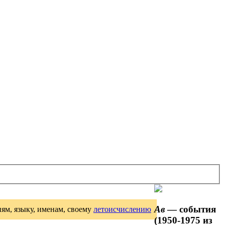
Ав
— события
иям, языку, именам, своему
летоисчислению
(1950-1975 из