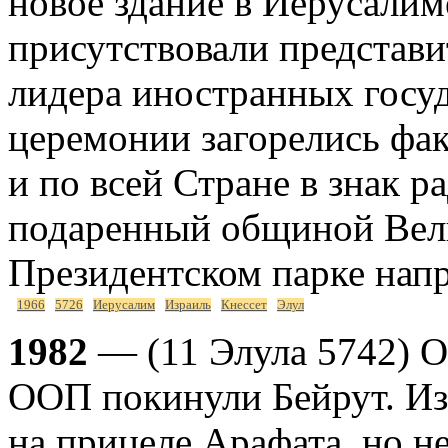
новое здание в Иерусалим
присутствовали представ
лидера иностранных госуд
церемонии загорелись фа
и по всей Стране в знак 
подаренный общиной Вели
Президентском парке напр
1966
5726
Иерусалим
Израиль
Кнессет
Элул
1982
— (11 Элула 5742) О
ООП покинули Бейрут. Из
на прицеле Арафата, но не