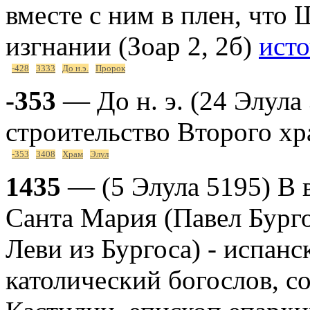
вместе с ним в плен, что
изгнании (Зоар 2, 2б)
ист
-428
3333
До н.э.
Пророк
-353
— До н. э. (24 Элула
строительство Второго х
-353
3408
Храм
Элул
1435
— (5 Элула 5195) В в
Санта Мария (Павел Бург
Леви из Бургоса) - испанс
католический богослов, со