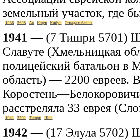
земельный участок, где б
1938
5698
Ав
Ишув
Кибуц
Ограда и башня
1941
— (7 Тишри 5701) Шо
Славуте (Хмельницкая обл
полицейский батальон в 
область) — 2200 евреев. В
Коростень—Белокоровичи 
расстреляла 33 еврея (Сл
1941
5701
Тишри
Шоа
1942
— (17 Элула 5702) Ш