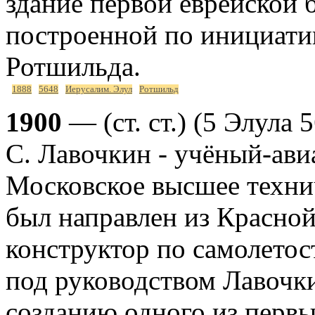
здание первой еврейской
построенной по инициати
Ротшильда.
1888
5648
Иерусалим. Элул
Ротшильд
1900
— (ст. ст.) (5 Элула
С. Лавочкин - учёный-ави
Московское высшее технич
был направлен из Красной
конструктор по самолето
под руководством Лавочк
созданию одного из перв