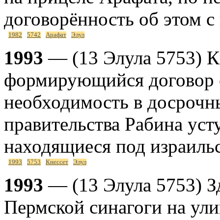
договорённость об этом с
1982
5742
Арафат
Элул
1993
— (13 Элула 5753) К
формирующийся договор с
необходимость в досрочны
правительства Рабина уст
находящиеся под израиль
1993
5753
Кнессет
Элул
1993
— (13 Элула 5753) 
Пермской синагоги на ули