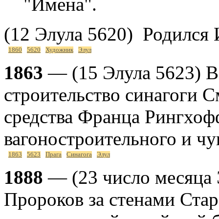
"Имена".
(12 Элула 5620) Родился 
1860
5620
Художник
Элул
1863
— (15 Элула 5623) В
строительство синагоги С
средства Франца Рингхофф
вагоностроительного и чу
1863
5623
Прага
Синагога
Элул
1888
— (23 число месяца Э
Пророков за стенами Стар