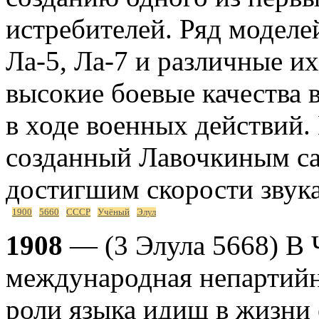
истребителей. Ряд моделе
Ла-5, Ла-7 и различные 
высокие боевые качества 
в ходе военных действий.
созданный Лавочкиным с
достигшим скорости звука
1900
5660
СССР
Учёный
Элул
1908
— (3 Элула 5668) В 
международная непартийн
роли языка идиш в жизни 