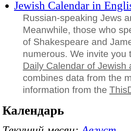
Jewish Calendar in Engli
Russian‑speaking Jews ar
Meanwhile, those who sp
of Shakespeare and Jame
numerous. We invite you t
Daily Calendar of Jewish a
combines data from the ma
information from the
This
Календарь
Текущий месяц:
Август