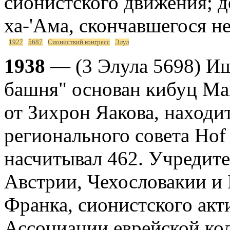
сионистского движения; д
ха-'Ама, скончавшегося не
1927
5687
Сионисткий конгресс
Элул
1938
— (3 Элула 5698) Иш
башня" основан кибуц Ма
от Зихрон Яакова, находи
регионального совета Hof
насчитывал 462. Учредит
Австрии, Чехословакии и 
Франка, сионистского акт
Ассоциации еврейской кол