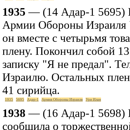
1935
— (14 Адар-1 5695)
Армии Обороны Израиля У
он вместе с четырьмя тов
плену. Покончил собой 13
записку "Я не предал". Т
Израилю. Остальных плен
41 сирийца.
1935
5695
Адар-1
Армия Обороны Израиля
Ури Илан
1938
— (16 Адар-1 5698) Г
сообщила о торжественно