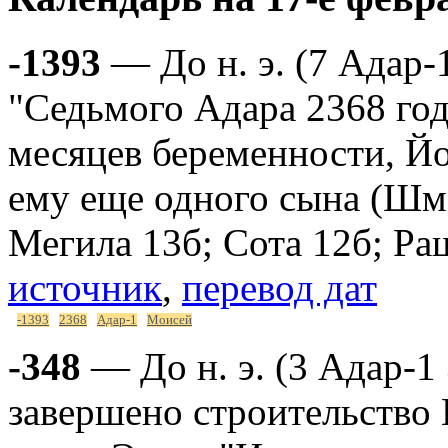
-1393
— До н. э. (7 Адар-
"Седьмого Адара 2368 года 
месяцев беременности, Й
ему еще одного сына (Шмо
Мегила 13б; Сота 12б; Ра
источник
,
перевод дат
-1393
2368
Адар-1
Моисей
-348
— До н. э. (3 Адар-1
завершено строительство 