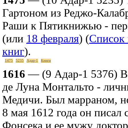
Гартоном из Реджо-Калаб
Раши к Пятикнижью - перв
(или
18 февраля
) (
Список 
книг
).
1475
5235
Адар-1
Книги
1616
— (9 Адар-1 5376) В 
де Луна Монтальто - лич
Медичи. Был марраном, но
8 мая 1612 года он писал 
Фонсека и ее мужу доктор