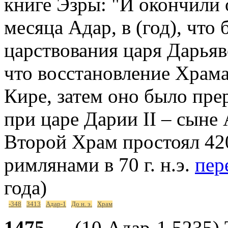
книге Эзры: "И окончили
месяца Адар, в (год), чт
царствования царя Дарьяв
что восстановление Храма
Кире, затем оно было пре
при царе Дарии II – сыне
Второй Храм простоял 42
римлянами в 70 г. н.э.
пер
года)
-348
3413
Адар-1
До н. э.
Храм
1475
— (10 Адар-1 5235)