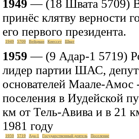
1949
— (18 Швата 5709) 
принёс клятву верности г
его первого президента.
1949
5709
Вейцман
Кнессет
Шват
1959
— (9 Адар-1 5719) Р
лидер партии ШАС, депута
основателей Маале-Амос -
поселения в Иудейской пус
км от Тель-Авива и в 21 к
1981 году
1959
5719
Ада-1
Государственный деятель
Поселение