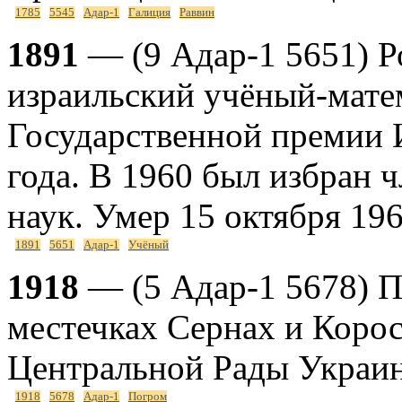
1785
5545
Адар-1
Галиция
Раввин
1891
— (9 Адар-1 5651) Р
израильский учёный-мате
Государственной премии И
года. В 1960 был избран 
наук. Умер 15 октября 196
1891
5651
Адар-1
Учёный
1918
— (5 Адар-1 5678) П
местечках Сернах и Корос
Центральной Рады Украи
1918
5678
Адар-1
Погром