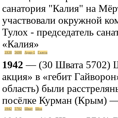
санатория "Калия" на Мё
участвовали окружной ком
Тулох - председатель сан
«Калия»
1938
5698
Адар-1
Газета
1942
— (30 Швата 5702) Ш
акция» в «гебит Гайворон
область) были расстреляны
посёлке Курман (Крым) —
1942
5702
Шват
Шоа