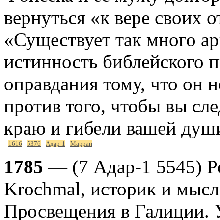
вернуться «к вере своих о
«Существует так много а
истинность библейского п
оправдания тому, что он 
против того, чтобы вы сл
краю и гибели вашей душ
1616
5376
Адар-1
Марран
1785
— (7 Адар-1 5545) Р
Krochmal, историк и мысл
Просвещения в Галиции. У