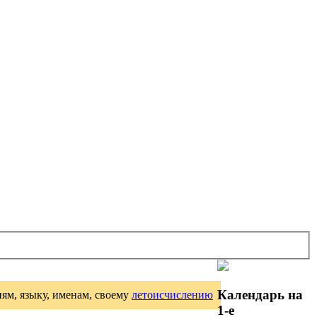
Календарь на
иям, языку, именам, своему
летоисчислению
1-е