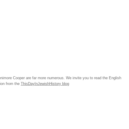
imore Cooper are far more numerous. We invite you to read the English
tion from the
ThisDayInJewishHistory blog