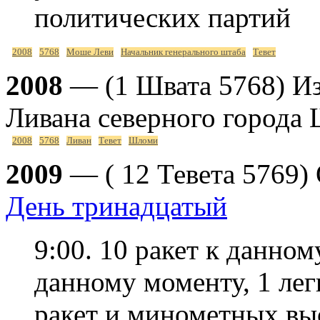
политических партий
2008
5768
Моше Леви
Начальник генерального штаба
Тевет
2008
— (1 Швата 5768) Из
Ливана северного города
2008
5768
Ливан
Тевет
Шломи
2009
— ( 12 Тевета 5769)
День тринадцатый
9:00. 10 ракет к данном
данному моменту, 1 лег
ракет и минометных выс