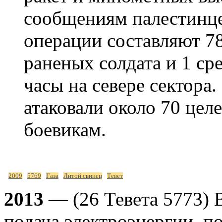
сообщениям палестинце
операции составляют 78
раненых солдата и 1 ср
часы на севере сектора.
атаковали около 70 цел
боевикам.
2009
5769
Газа
Литой свинец
Тевет
2013
— (26 Тевета 5773) 
подача электроэнергии, по