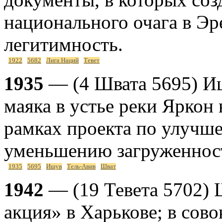
национального очага в Эр
легитимность.
1922
5682
Лига Наций
Тевет
1935
— (4 Швата 5695) Иш
маяка в устье реки Яркон 
рамках проекта по улучше
уменьшению загруженнос
1935
5695
Ишув
Тель-Авив
Шват
1942
— (19 Тевета 5702) 
акция» в Харькове; в сово