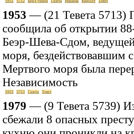
1952
5712
Бен-Гурион
Газета
Израиль
Кнессет
Тевет
1953
— (21 Тевета 5713) 
сообщила об открытии 88
Беэр-Шева-Сдом, ведущей
моря, бездействовавшим с 
Мертвого моря была перер
Независимость
1953
5713
Газета
Тевет
1979
— (9 Тевета 5739) И
сбежали 8 опасных престу
кухню они проникли на кр