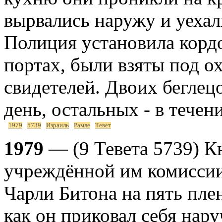
вырвались наружу и уехал
Полиция установила корд
портах, были взяты под о
свидетелей. Двоих бегле
день, остальных - в течен
1979
5739
Израиль
Рамле
Тевет
1979
— (9 Тевета 5739) К
учреждённой им комиссии
Чарли Битона на пять пле
как он приковал себя нар