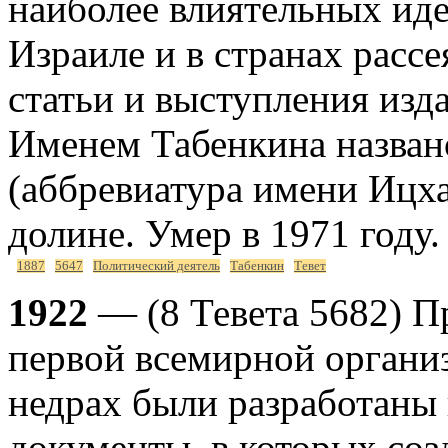
наиболее влиятельных иде
Израиле и в странах расс
статьи и выступления из
Именем Табенкина назван
(аббревиатура имени Ицх
долине. Умер в 1971 году.
1887
5647
Политический деятель
Табенкин
Тевет
1922
— (8 Тевета 5682) П
первой всемирной организ
недрах были разработаны
документы, в которых соз