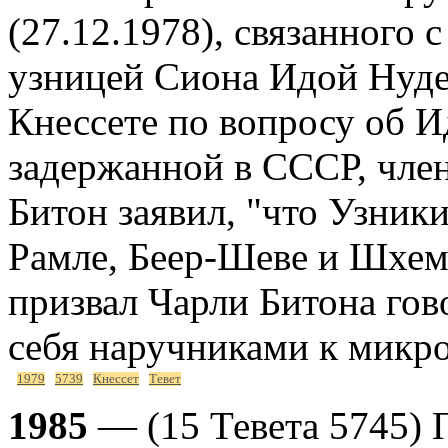
(27.12.1978), связанного 
узницей Сиона Идой Нудел
Кнессете по вопросу об И
задержанной в СССР, чл
Битон заявил, "что Узник
Рамле, Беер-Шеве и Шхеме
призвал Чарли Битона гов
себя наручниками к микр
1979
5739
Кнессет
Тевет
1985
— (15 Тевета 5745) 