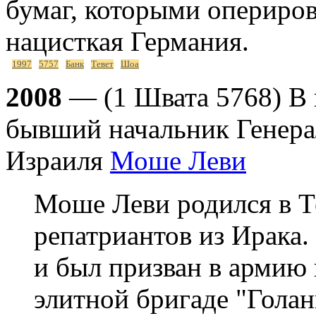
бумаг, которыми опериров
нацисткая Германия.
1997
5757
Банк
Тевет
Шоа
2008
— (1 Швата 5768) В в
бывший начальник Генер
Израиля
Моше Леви
Моше Леви родился в Т
репатриантов из Ирака.
и был призван в армию 
элитной бригаде "Голан