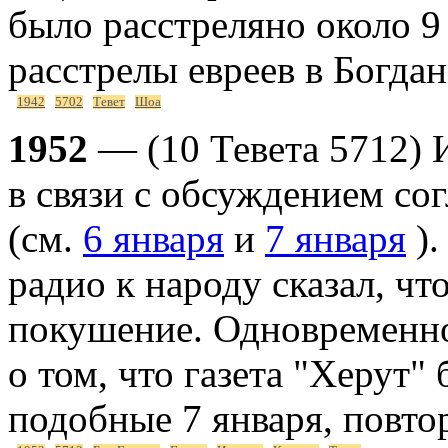
было расстреляно около 9
расстрелы евреев в Богдан
1942
5702
Тевет
Шоа
1952
— (10 Тевета 5712) 
в связи с обсуждением со
(см.
6 января
и
7 января
).
радио к народу сказал, чт
покушение. Одновременно
о том, что газета "Херут"
подобные 7 января, повто