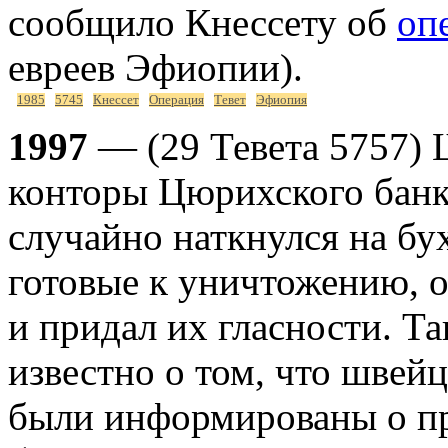
сообщило Кнессету об
оп
евреев Эфиопии).
1985
5745
Кнессет
Операция
Тевет
Эфиопия
1997
— (29 Тевета 5757) 
конторы Цюрихского банк
случайно наткнулся на бу
готовые к уничтожению, 
и придал их гласности. Т
известно о том, что швей
были информированы о пр