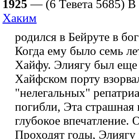
1925
— (6 Тевета 5685) В
Хаким
родился в Бейруте в бо
Когда ему было семь лет
Хайфу. Элиягу был еще 
Хайфском порту взорвал
"нелегальных" репатриа
погибли, Эта страшная 
глубокое впечатление. О
Проходят годы, Элиягу 