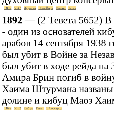
1887
5647
Иудаизм
Нью-Йорк
Раввин
Тевет
1892
— (2 Тевета 5652) 
- один из основателей ки
арабов 14 сентября 1938
был убит в Войне за Неза
был убит в ходе рейда на
Амира Брин погиб в войн
Хаима Штурмана названы 
долине и кибуц Маоз Хаи
1892
5652
Кибуц
Тевет
Эйн-Харод