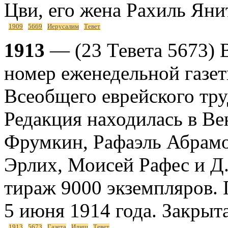
Цви, его жена Рахиль Янит
1909
5669
Иерусалим
Тевет
1913
— (23 Тевета 5673) 
номер еженедельной газет
Всеобщего еврейского тр
Редакция находилась в Ве
Фрумкин, Рафаэль Абрам
Эрлих, Моисей Рафес и Д.
тираж 9000 экземпляров.
5 июня 1914 года. Закрыт
1913
5673
Газета
Идиш
Тевет