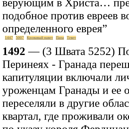
верующим в Христа… пре
подобное против евреев в
определенного еврея”
1447
5007
Кровавый навет
Папа
Тевет
1492
— (3 Швата 5252) По
Перинеях - Гранада переш
капитуляции включали ли
уроженцам Гранады и ее о
переселяли в другие обла
квартал, где проживали ок
по указу короля Фердина