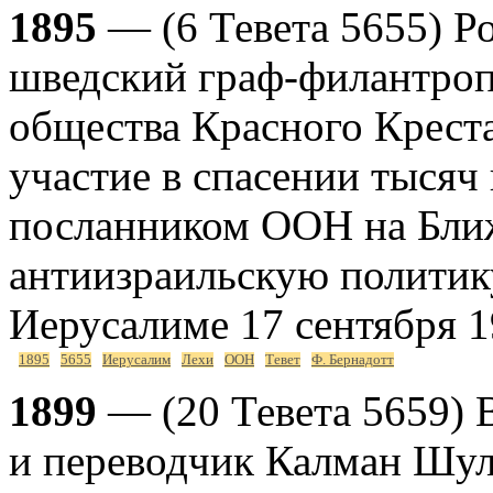
1895
— (6 Тевета 5655) Ро
шведский граф-филантроп
общества Красного Крест
участие в спасении тысяч 
посланником ООН на Бли
антиизраильскую политик
Иерусалиме 17 сентября 1
1895
5655
Иерусалим
Лехи
ООН
Тевет
Ф. Бернадотт
1899
— (20 Тевета 5659) В
и переводчик Калман Шуль