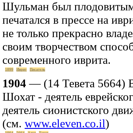
Шульман был плодовитым
печатался в прессе на ивр
не только прекрасно влад
своим творчеством спосо
современного иврита.
1899
Иврит
Писатель
1904
— (14 Тевета 5664) 
Шохат - деятель еврейско
деятель сионистского дви
(см.
www.eleven.co.il
)
1904
5664
Алия
Тевет