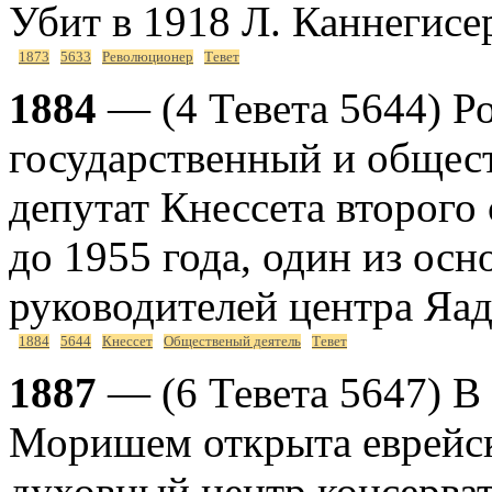
Убит в 1918 Л. Каннегисе
1873
5633
Революционер
Тевет
1884
— (4 Тевета 5644) Р
государственный и общес
депутат Кнессета второго
до 1955 года, один из осн
руководителей центра Яад
1884
5644
Кнессет
Общественый деятель
Тевет
1887
— (6 Тевета 5647) В
Моришем открыта еврейск
духовный центр консерват