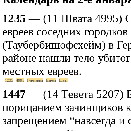
1235
— (11 Швата 4995) 
евреев соседних городков 
(Таубербишофсхейм) в Гер
районе нашли тело убито
местных евреев.
1235
4995
Германия
Евреи
Шват
1447
— (14 Тевета 5207) 
порицанием зачинщиков к
запрещением “навсегда и