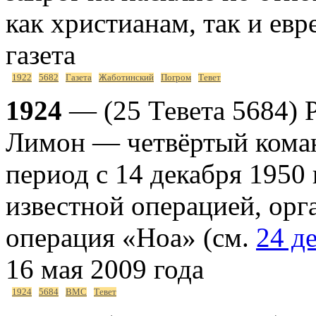
как христианам, так и ев
газета
1922
5682
Газета
Жаботинский
Погром
Тевет
1924
— (25 Тевета 5684) 
Лимон — четвёртый ком
период с 14 декабря 1950
известной операцией, ор
операция «Ноа» (см.
24 д
16 мая 2009 года
1924
5684
ВМС
Тевет