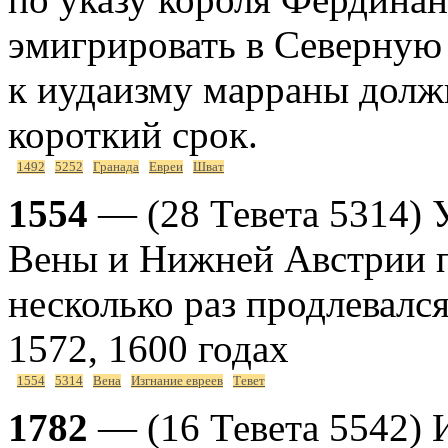
эмигрировать в Северную
к иудаизму марраны долж
короткий срок.
1492
5252
Гранада
Евреи
Шват
1554
— (28 Тевета 5314) У
Вены и Нижней Австрии п
несколько раз продлевался
1572, 1600 годах
1554
5314
Вена
Изгнание евреев
Тевет
1782
— (16 Тевета 5542)