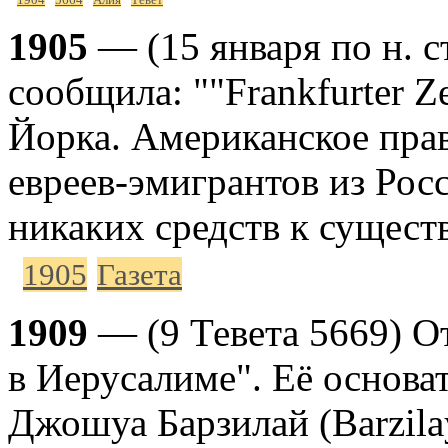
1905
— (15 января по н. с
сообщила: ""Frankfurter 
Йорка. Американское пра
евреев-эмигрантов из Рос
никаких средств к сущест
1905
Газета
1909
— (9 Тевета 5669) О
в Иерусалиме". Её основа
Джошуа Барзилай (Barzila